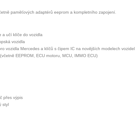
včetně paměťových adaptérů eeprom a kompletního zapojení.
 a učí klíče do vozidla
pská vozidla
ro vozidla Mercedes a klíčů s čipem IC na novějších modelech vozidel
Plus (včetně EEPROM, ECU motoru, MCU, IMMO ECU)
č přes výpis
 styl