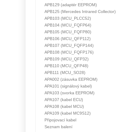
APB129 (adaptér EEPROM)
APB125 (Mercedes Intrared Collector)
APB103 (MCU_PLCC52)
APB104 (MCU_FQFP64)
APB105 (MCU_FQFP80)
APB106 (MCU_QFP112)
APB107 (MCU_FQFP144)
APB108 (MCU_FQFP176)
APB109 (MCU_QFP32)
APB110 (MCU_QFP48)
APB111 (MCU_SO28)
APA002 (zásuvka EEPROM)
APA101 (signálový kabel)
APA103 (svorka EEPROM)
APA107 (kabel ECU)
APA108 (kabel MCU)
APA109 (kabel MC9S12)
Připojovací kabel
Seznam balení