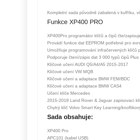
Kompletní sada původně zabalená v kufříku, 
Funkce XP400 PRO
XP400Pro programátor klíčů a čipů čte/zapisuje
Provádí funkce dat EEPROM potřebné pro evro
Umožňuje programování infračervených klíčů p
Podporuje čtení/zápis dat 3 000 typů čipů 
Klíčové učení AUDI Q5/A4/A5 2015-2017
Klíčové učení VW MQB
Klíčové učení a adaptace BMW FEM/BDC
Klíčové učení a adaptace BMW CAS4
Učení klíče Mercedes
2015-2018 Land Rover & Jaguar zapisovací klí
Chytrý klíč Volvo Smart Key Learning/knoflíkový
Sada obsahuje:
XP400 Pro
APC101 (kabel USB)