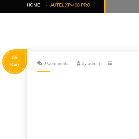
HOME
AUTEL XP-400 PRO
26
0 Comments
By admin
Kvě