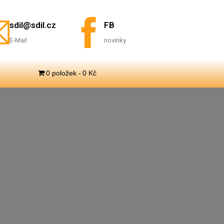
sdil@sdil.cz
FB
E-Mail
novinky
0 položek
0 Kč