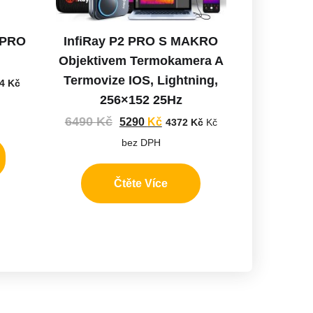
6PRO
InfiRay P2 PRO S MAKRO
Objektivem Termokamera A
Termovize IOS, Lightning,
74
Kč
256×152 25Hz
6490
Kč
5290
Kč
4372
Kč
Kč
bez DPH
Čtěte Více