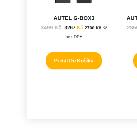
AUTEL G-BOX3
AUT
3499
Kč
285
3267
Kč
2700
Kč
Kč
bez DPH
Přidat Do Košíku