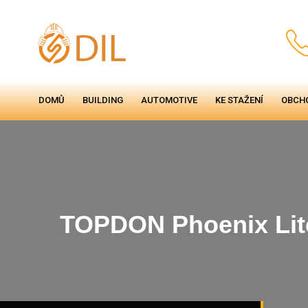
DOMŮ
BUILDING
AUTOMOTIVE
KE STAŽENÍ
OBCH
TOPDON Phoenix Lit