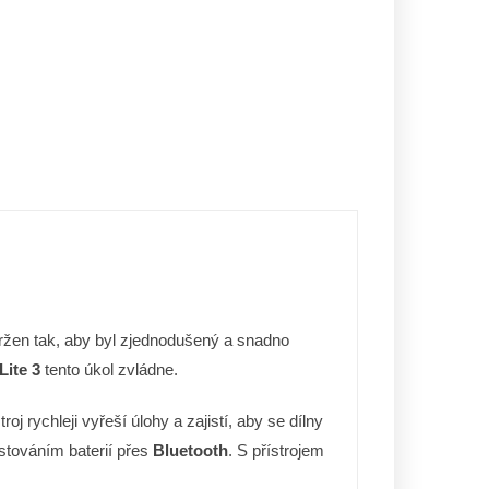
avržen tak, aby byl zjednodušený a snadno
Lite 3
tento úkol zvládne.
j rychleji vyřeší úlohy a zajistí, aby se dílny
estováním baterií přes
Bluetooth
. S přístrojem