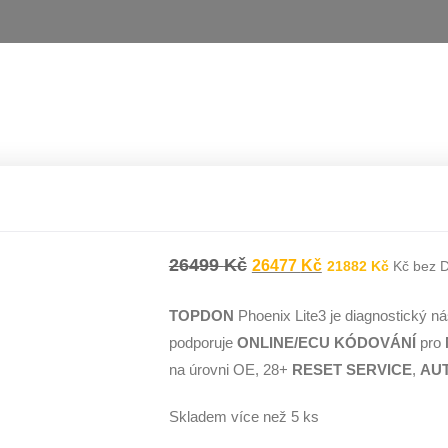
26499
Kč
26477
Kč
21882
Kč
Kč bez 
TOPDON
Phoenix Lite3 je diagnostický ná
podporuje
ONLINE/ECU KÓDOVÁNÍ
pro
na úrovni OE, 28+
RESET SERVICE
,
AUT
Skladem více než 5 ks