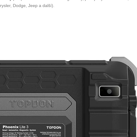
rysler, Dodge, Jeep a další).