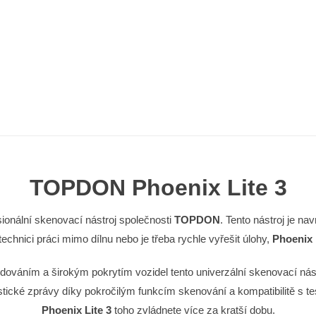
TOPDON Phoenix Lite 3
ionální skenovací nástroj společnosti
TOPDON
. Tento nástroj je n
echnici práci mimo dílnu nebo je třeba rychle vyřešit úlohy,
Phoenix 
dováním a širokým pokrytím vozidel tento univerzální skenovací nástro
ostické zprávy díky pokročilým funkcím skenování a kompatibilitě s t
Phoenix Lite 3
toho zvládnete více za kratší dobu.