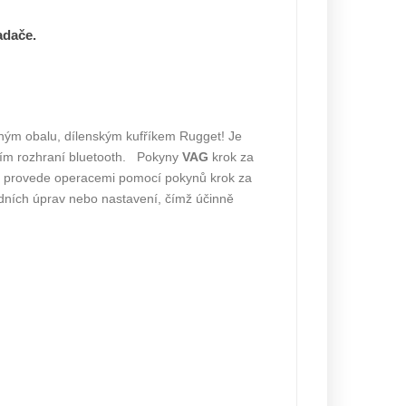
adače.
ným obalu, dílenským kufříkem Rugget! Je
vím rozhraní bluetooth. Pokyny
VAG
krok za
ás provede operacemi pomocí pokynů krok za
dních úprav nebo nastavení, čímž účinně