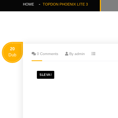
HOME
TOPDON PHOENIX LITE 3
20
0 Comments
By admin
Dub
SLEVA!