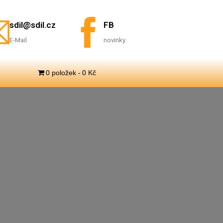
sdil@sdil.cz
FB
E-Mail
novinky
0 položek
0 Kč