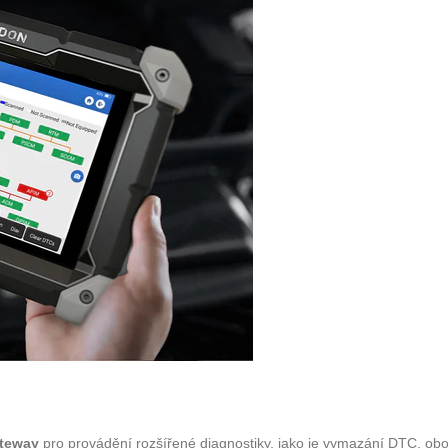
teway
pro provádění rozšířené diagnostiky, jako je vymazání DTC, obo