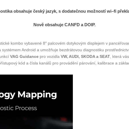
ostika
obsahuje
český
jazyk
,
s
dodatečnou
možností
wi
–
fi
překl
Nově obsahuje CANFD a DOIP.
nostické kombo vybavené 8″ palcovém dotykovým displejem v pancéřova
 systémem Android a umožňuje bezdrátovou diagnostiku prostřednict
unkcí
VAG Guidance
pro vozidla
VW, AUDI, SKODA a SEAT
, která v
stupový kód a čísla kanálů pro provádění párování, kalibrace a zákla