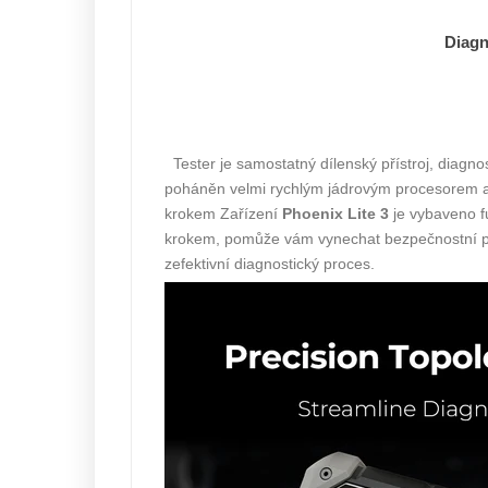
Diagn
Tester je samostatný dílenský přístroj, diag
poháněn velmi rychlým jádrovým procesorem a
krokem Zařízení
Phoenix Lite 3
je vybaveno f
krokem, pomůže vám vynechat bezpečnostní pří
zefektivní diagnostický proces.