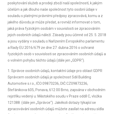
poskytování služeb a prodeji zboží naší společností, k jakým
účelům a jak dlouho naše společnost tyto osobní údaje v
souladu s platnými právními předpisy zpracovává, komu a z
jakého důvodu je může předat, a rovněž informovat o tom,
jaká práva fyzickým osobám v souvislosti se zpracováním
jejich osobních údajů náleží. Zásady jsou účinné od 25. 5. 2018
a jsou vydány v souladu s Nařízením Evropského parlamentu
a Rady EU 2016/679 ze dne 27. dubna 2016 o ochraně
fyzických osob v souvislosti se zpracováním osobních údajů a
o volném pohybu těchto údajů (dále jen „GDPR“).
1. Správce osobních údajů, kontaktní údaje pro oblast GDPR
Správcem osobních údajů je společnost Sdil Building
Automotive s.r.o., IČO:09873236, DIČ:CZ09873236,
Štefánikova 605, Ponava, 612 00 Brno, zapsána v obchodním
rejstříku vedený u: Městského soudu v Praze oddíl C, vložka
121388. (dále jen „Správce“). Jakékoli dotazy týkající se
zpracovávání osobních údajů můžete zasílat na adresu sídla