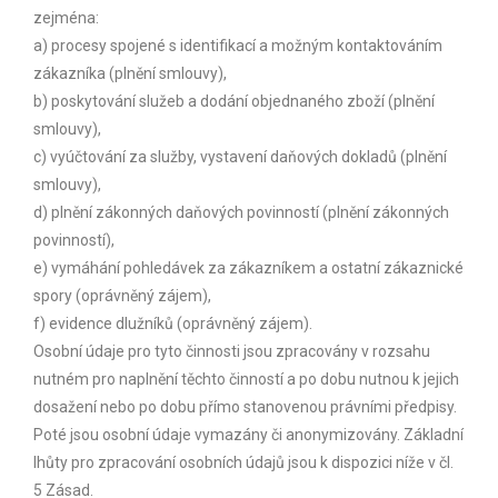
zejména:
a) procesy spojené s identifikací a možným kontaktováním
zákazníka (plnění smlouvy),
b) poskytování služeb a dodání objednaného zboží (plnění
smlouvy),
c) vyúčtování za služby, vystavení daňových dokladů (plnění
smlouvy),
d) plnění zákonných daňových povinností (plnění zákonných
povinností),
e) vymáhání pohledávek za zákazníkem a ostatní zákaznické
spory (oprávněný zájem),
f) evidence dlužníků (oprávněný zájem).
Osobní údaje pro tyto činnosti jsou zpracovány v rozsahu
nutném pro naplnění těchto činností a po dobu nutnou k jejich
dosažení nebo po dobu přímo stanovenou právními předpisy.
Poté jsou osobní údaje vymazány či anonymizovány. Základní
lhůty pro zpracování osobních údajů jsou k dispozici níže v čl.
5 Zásad.