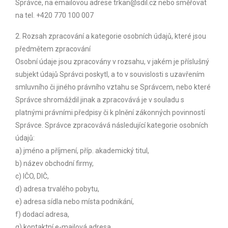
Správce, na emailovou adrese trkan@sdil.cz nebo směřovat
na tel. +420 770 100 007
2. Rozsah zpracování a kategorie osobních údajů, které jsou
předmětem zpracování
Osobní údaje jsou zpracovány v rozsahu, v jakém je příslušný
subjekt údajů Správci poskytl, a to v souvislosti s uzavřením
smluvního či jiného právního vztahu se Správcem, nebo které
Správce shromáždil jinak a zpracovává je v souladu s
platnými právními předpisy či k plnění zákonných povinností
Správce. Správce zpracovává následující kategorie osobních
údajů:
a) jméno a příjmení, příp. akademický titul,
b) název obchodní firmy,
c) IČO, DIČ,
d) adresa trvalého pobytu,
e) adresa sídla nebo místa podnikání,
f) dodací adresa,
g) kontaktní e-mailová adresa,