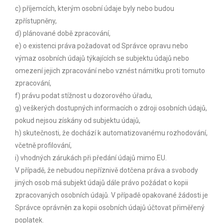
c) příjemcích, kterým osobní údaje byly nebo budou
zpřístupněny,
d) plánované době zpracování,
e) o existenci práva požadovat od Správce opravu nebo
výmaz osobních údajů týkajících se subjektu údajů nebo
omezení jejich zpracování nebo vznést námitku proti tomuto
zpracování,
f) právu podat stížnost u dozorového úřadu,
g) veškerých dostupných informacích o zdroji osobních údajů,
pokud nejsou získány od subjektu údajů,
h) skutečnosti, že dochází k automatizovanému rozhodování,
včetně profilování,
i) vhodných zárukách při předání údajů mimo EU.
V případě, že nebudou nepříznivě dotčena práva a svobody
jiných osob má subjekt údajů dále právo požádat o kopii
zpracovaných osobních údajů. V případě opakované žádosti je
Správce oprávněn za kopii osobních údajů účtovat přiměřený
poplatek.