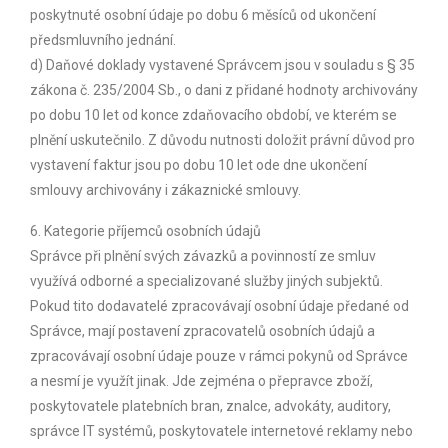
poskytnuté osobní údaje po dobu 6 měsíců od ukončení
předsmluvního jednání.
d) Daňové doklady vystavené Správcem jsou v souladu s § 35
zákona č. 235/2004 Sb., o dani z přidané hodnoty archivovány
po dobu 10 let od konce zdaňovacího období, ve kterém se
plnění uskutečnilo. Z důvodu nutnosti doložit právní důvod pro
vystavení faktur jsou po dobu 10 let ode dne ukončení
smlouvy archivovány i zákaznické smlouvy.
6. Kategorie příjemců osobních údajů
Správce při plnění svých závazků a povinností ze smluv
využívá odborné a specializované služby jiných subjektů.
Pokud tito dodavatelé zpracovávají osobní údaje předané od
Správce, mají postavení zpracovatelů osobních údajů a
zpracovávají osobní údaje pouze v rámci pokynů od Správce
a nesmí je využít jinak. Jde zejména o přepravce zboží,
poskytovatele platebních bran, znalce, advokáty, auditory,
správce IT systémů, poskytovatele internetové reklamy nebo