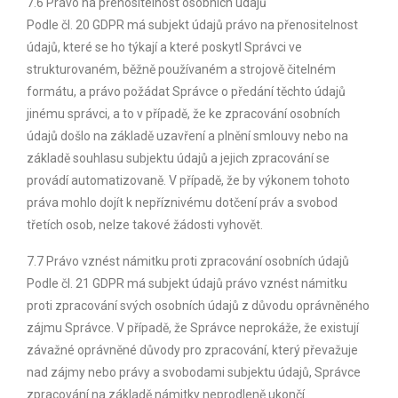
7.6 Právo na přenositelnost osobních údajů
Podle čl. 20 GDPR má subjekt údajů právo na přenositelnost
údajů, které se ho týkají a které poskytl Správci ve
strukturovaném, běžně používaném a strojově čitelném
formátu, a právo požádat Správce o předání těchto údajů
jinému správci, a to v případě, že ke zpracování osobních
údajů došlo na základě uzavření a plnění smlouvy nebo na
základě souhlasu subjektu údajů a jejich zpracování se
provádí automatizovaně. V případě, že by výkonem tohoto
práva mohlo dojít k nepříznivému dotčení práv a svobod
třetích osob, nelze takové žádosti vyhovět.
7.7 Právo vznést námitku proti zpracování osobních údajů
Podle čl. 21 GDPR má subjekt údajů právo vznést námitku
proti zpracování svých osobních údajů z důvodu oprávněného
zájmu Správce. V případě, že Správce neprokáže, že existují
závažné oprávněné důvody pro zpracování, který převažuje
nad zájmy nebo právy a svobodami subjektu údajů, Správce
zpracování na základě námitky neprodleně ukončí.