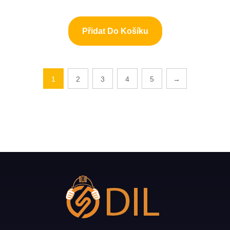
Přidat Do Košíku
1
2
3
4
5
→