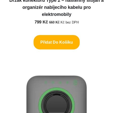
Držák konektoru Type 2 – nástěnný stojan a
organizér nabíjecího kabelu pro
elektromobily
799
Kč
660
Kč
Kč bez DPH
Přidat Do Košíku