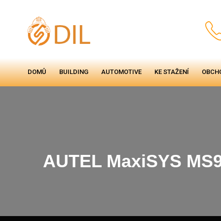
DOMŮ
BUILDING
AUTOMOTIVE
KE STAŽENÍ
OBCH
AUTEL MaxiSYS MS91