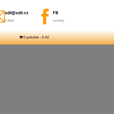
sdil@sdil.cz
FB
E-Mail
novinky
0 položek
0 Kč