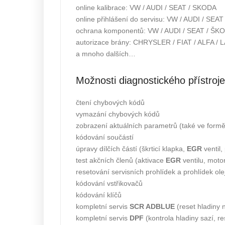
online kalibrace: VW / AUDI / SEAT / SKODA
online přihlášení do servisu: VW / AUDI / SEA
ochrana komponentů: VW / AUDI / SEAT / ŠK
autorizace brány: CHRYSLER / FIAT / ALFA / 
a mnoho dalších…
Možnosti diagnostického přístroje
čtení chybových kódů
vymazání chybových kódů
zobrazení aktuálních parametrů (také ve formě 
kódování součástí
úpravy dílčích částí (škrticí klapka,
EGR
ventil,
test akčních členů (aktivace
EGR
ventilu, moto
resetování servisních prohlídek a prohlídek ole
kódování vstřikovačů
kódování klíčů
kompletní servis
SCR ADBLUE
(reset hladiny n
kompletní servis
DPF
(kontrola hladiny sazí, r