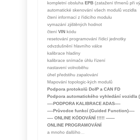
kompletní obsluha
EPB
(zatažení třmenů při vý
automatické skenování všech modulů vozidla
čtení informací z řídicího modulu
vymazání zjištěných hodnot
čtení
VIN
kódu
resetování programování řídicí jednotky
odvzdušnění hlavního válce
kalibrace hladiny
kalibrace snímače úhlu řízení
nastavení volnoběhu
úhel předstihu zapalování
Mapování topologic-kých modulů
Podpora protokolů DoIP a CAN FD
Podpora automatického vyhledání vozidla 
—-PODPORA KALIBRACE ADAS—-
—-Průvodce funkcí (Guided Function)—-
—- ONLINE KÓDOVÁNÍ !!!!! ——
ONLINE PROGRAMOVÁNÍ
a mnoho dalšího…