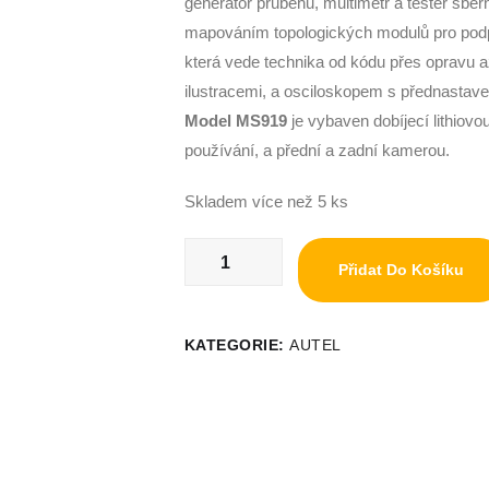
generátor průběhů, multimetr a tester sb
mapováním topologických modulů pro podpor
která vede technika od kódu přes opravu a
ilustracemi, a osciloskopem s přednastave
Model MS919
je vybaven dobíjecí lithiovou
používání, a přední a zadní kamerou.
Skladem více než 5 ks
Přidat Do Košíku
KATEGORIE:
AUTEL