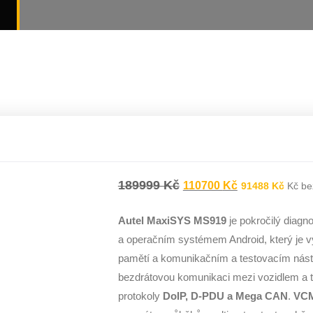
189999
Kč
110700
Kč
91488
Kč
Kč be
Autel MaxiSYS MS919
je pokročilý diagn
a operačním systémem Android, který je
pamětí a komunikačním a testovacím nás
bezdrátovou komunikaci mezi vozidlem a t
protokoly
DoIP, D-PDU a Mega CAN
.
VC