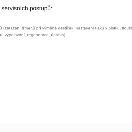
 servisních postupů:
B
(zatažení třmenů při výměně destiček, nastavení tlaku v pístku, tloušť
hu, vypalování, regenerace, úprava).