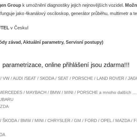
agen Group
k umožnění diagnostiky jejich nejnovějších vozidel.
Možno
funguje jako 4kanálový osciloskop, generátor průběhu, multimetr a 
TEL
v Česku!
ódy závad,
Aktuální parametry,
Servisní postupy)
 parametrizace, online přihlášení jsou zdarma!!!
 / VW / AUDI /SEAT / SKODA / SEAT / PORSCHE / LAND ROVER / JA
 / MERCEDES / MAYBACH / BMW / MINI / PORSCHE a mnoho dalších …
SUBARU
AZDA
 / ŠKODA / BMW / MINI / CHRYSLER / GM / FORD / OPEL / MAZDA / F
ODA