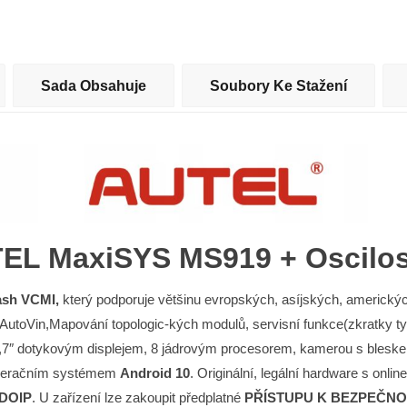
Sada Obsahuje
Soubory Ke Stažení
EL MaxiSYS MS919 + Oscilo
ash VCMI,
který podporuje většinu evropských, asíjských, americkýc
 AutoVin,Mapování topologic-kých modulů, servisní funkce(zkratky ty
7″ dotykovým displejem, 8 jádrovým procesorem, kamerou s blesk
operačním systémem
Android 10
. Originální, legální hardware s onlin
DOIP
. U zařízení lze zakoupit předplatné
PŘÍSTUPU K BEZPEČNO