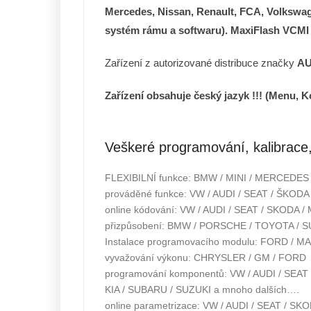
Mercedes, Nissan, Renault, FCA, Volksw
systém rámu a softwaru). MaxiFlash VCMI
Zařízení z autorizované distribuce značky
AU
Zařízení obsahuje český jazyk !!! (
Menu,
K
Veškeré programování, kalibrace,
FLEXIBILNÍ funkce: BMW / MINI / MERCEDES
prováděné funkce: VW / AUDI / SEAT / ŠKODA
online kódování: VW / AUDI / SEAT / SKODA
přizpůsobení: BMW / PORSCHE / TOYOTA / 
Instalace programovacího modulu: FORD / M
vyvažování výkonu: CHRYSLER / GM / FORD
programování komponentů: VW / AUDI / SEAT
KIA / SUBARU / SUZUKI a mnoho dalších….
online parametrizace: VW / AUDI / SEAT / SK