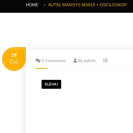
HOME
AUTEL MAXISYS MS919 + OSCILOSKOP
18
0 Comments
By admin
Čvc
SLEVA!