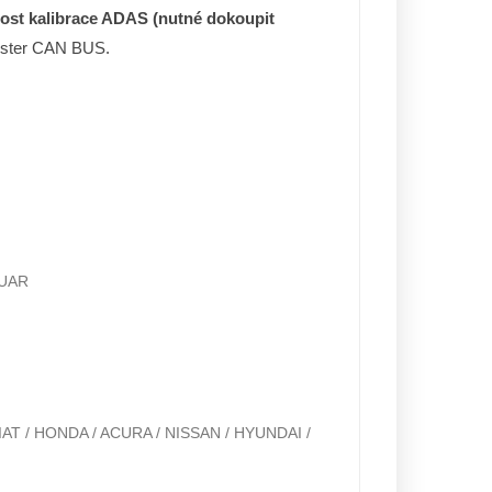
st kalibrace ADAS (nutné dokoupit
tester CAN BUS.
GUAR
IAT / HONDA / ACURA / NISSAN / HYUNDAI /