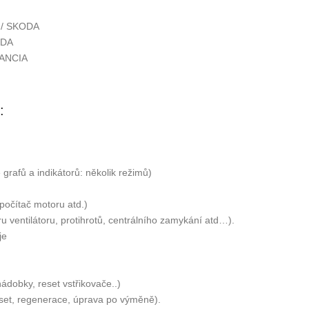
T / SKODA
ODA
LANCIA
:
grafů a indikátorů: několik režimů)
 počítač motoru atd.)
ru ventilátoru, protihrotů, centrálního zamykání atd…).
je
ádobky, reset vstřikovače..)
eset, regenerace, úprava po výměně).