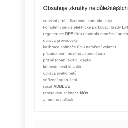
Obsahuje zkratky nejdůležitějších
servisní prohlídka reset, kontrola oleje
kompletní servis elektrické parkovací brzdy
EP
regenerace
DPF
filtru (kontrola množství prac
úprava převodovky
kalibrace snímače úhlu natočení volantu
přizpůsobení nového akumulátoru
přizpůsobení škrtící klapky
kódování vstřikovačů
úprava světlometů
seřízení odpružení
reset
ADBLUE
resetování snímače
NOx
a mnoho dalších