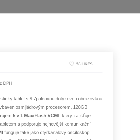
58 LIKES
z DPH
ostický tablet s 9,7palcovou dotykovou obrazovkou
 vybaven osmijádrovým procesorem, 128GB
trojem
5 v 1 MaxiFlash VCMI
, který zajišťuje
abletem a podporuje nejnovější komunikační
MI
funguje také jako čtyřkanálový osciloskop,