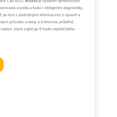
ěrnice Can BUS.
MS919
je vybaven dynamickým
ovaná vozidla a funkcí inteligentní diagnostiky,
ž po test s podrobnými informacemi o opravě a
nými průvodci a testy a knihovnou průběhů.
 baterií, která zajišťuje 8 hodin nepřetržitého