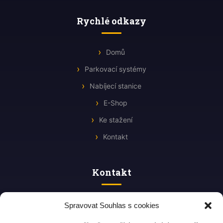
Rychlé odkazy
Domů
Parkovací systémy
Nabíjecí stanice
E-Shop
Ke stažení
Kontakt
Kontakt
Štefánikova 605/46b
Spravovat Souhlas s cookies
612 00 Brno, CZ
+420 770 102 222