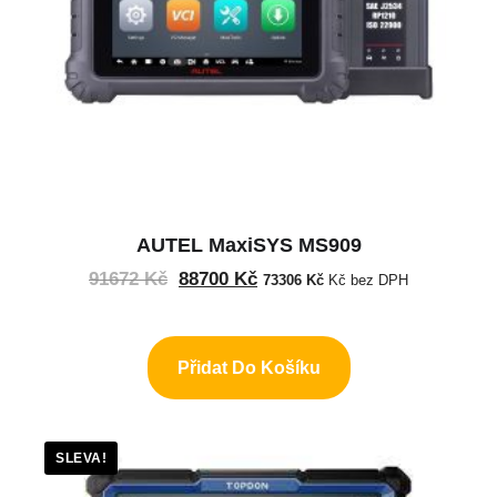
AUTEL MaxiSYS MS909
91672
Kč
88700
Kč
73306
Kč
Kč bez DPH
Přidat Do Košíku
SLEVA!