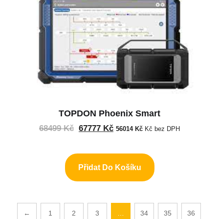
TOPDON Phoenix Smart
68499
Kč
67777
Kč
56014
Kč
Kč bez DPH
Přidat Do Košíku
←
1
2
3
…
34
35
36