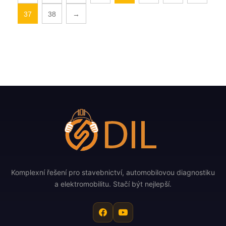
37
38
→
Komplexní řešení pro stavebnictví, automobilovou diagnostiku
a elektromobilitu. Stačí být nejlepší.