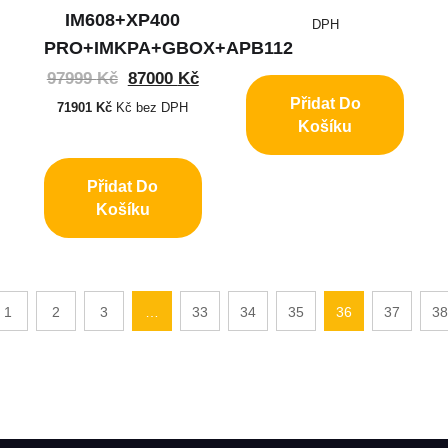
IM608+XP400
DPH
PRO+IMKPA+GBOX+APB112
97999
Kč
87000
Kč
Přidat Do
71901
Kč
Kč bez DPH
Košíku
Přidat Do
Košíku
1
2
3
…
33
34
35
36
37
38