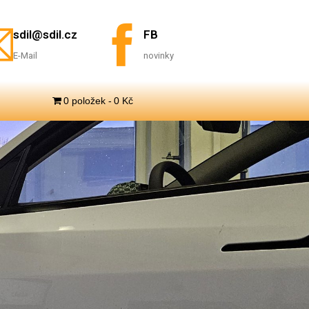
sdil@sdil.cz
FB
E-Mail
novinky
0 položek
0 Kč