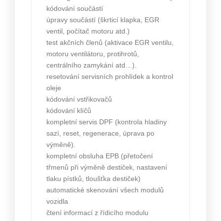
kódování součástí
úpravy součástí (škrticí klapka, EGR
ventil, počítač motoru atd.)
test akčních členů (aktivace EGR ventilu,
motoru ventilátoru, protihrotů,
centrálního zamykání atd…).
resetování servisních prohlídek a kontrol
oleje
kódování vstřikovačů
kódování klíčů
kompletní servis DPF (kontrola hladiny
sazí, reset, regenerace, úprava po
výměně).
kompletní obsluha EPB (přetočení
třmenů při výměně destiček, nastavení
tlaku pístků, tloušťka destiček)
automatické skenování všech modulů
vozidla
čtení informací z řídicího modulu