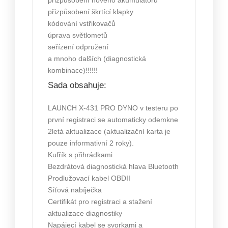
přizpůsobení nového akumulátoru
přizpůsobení škrtící klapky
kódování vstřikovačů
úprava světlometů
seřízení odpružení
a mnoho dalších (diagnostická
kombinace)!!!!!!
Sada obsahuje:
LAUNCH X-431 PRO DYNO v testeru po
první registraci se automaticky odemkne
2letá aktualizace (aktualizační karta je
pouze informativní 2 roky).
Kufřík s přihrádkami
Bezdrátová diagnostická hlava Bluetooth
Prodlužovací kabel OBDII
Síťová nabíječka
Certifikát pro registraci a stažení
aktualizace diagnostiky
Napájecí kabel se svorkami a