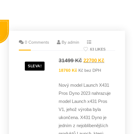
s
0 Comments
By admin
63 LIKES
31499
Kč
22700
Kč
SLEVA!
18760
Kč
Kč bez DPH
Nový model Launch X431
Pros Dyno 2023 nahrazuje
model Launch x431 Pros
V1, jehož výroba byla
ukončena.
X431 Dyno je
jedním z nejoblíbenějších
produktů Launch, který