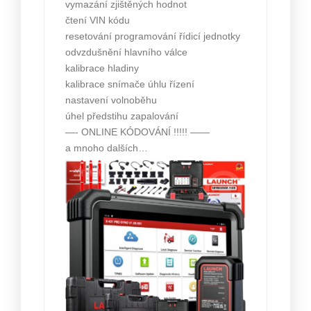
vymazání zjištěných hodnot
čtení VIN kódu
resetování programování řídicí jednotky
odvzdušnění hlavního válce
kalibrace hladiny
kalibrace snímače úhlu řízení
nastavení volnoběhu
úhel předstihu zapalování
—- ONLINE KÓDOVÁNÍ !!!!! ——
a mnoho dalších…