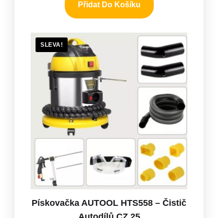
Přidat Do Košíku
SLEVA!
Pískovačka AUTOOL HTS558 – Čistič
Autodílů CZ 25