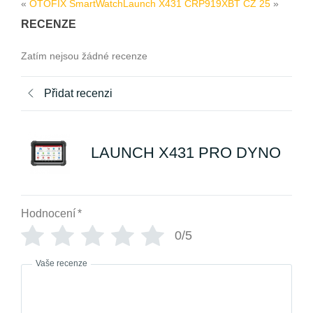
«
OTOFIX SmartWatch
Launch X431 CRP919XBT CZ 25
»
RECENZE
Zatím nejsou žádné recenze
Přidat recenzi
LAUNCH X431 PRO DYNO
Hodnocení
*
0/5
Vaše recenze