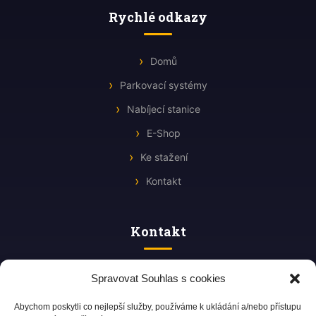
Rychlé odkazy
Domů
Parkovací systémy
Nabíjecí stanice
E-Shop
Ke stažení
Kontakt
Kontakt
Štefánikova 605/46b
Spravovat Souhlas s cookies
612 00 Brno, CZ
+420 770 102 222
Abychom poskytli co nejlepší služby, používáme k ukládání a/nebo přístupu