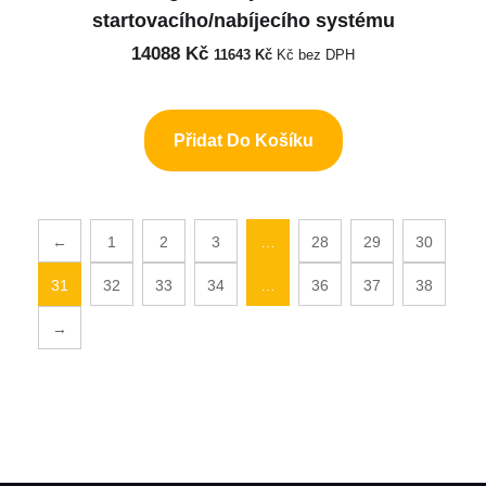
startovacího/nabíjecího systému
14088
Kč
11643
Kč
Kč bez DPH
Přidat Do Košíku
←
1
2
3
…
28
29
30
31
32
33
34
…
36
37
38
→