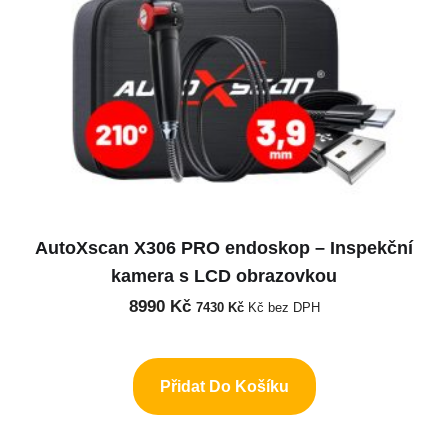
AutoXscan X306 PRO endoskop – Inspekční
kamera s LCD obrazovkou
8990
Kč
7430
Kč
Kč bez DPH
Přidat Do Košíku