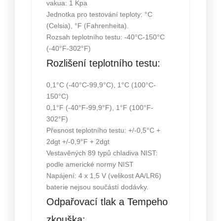
vakua: 1 Kpa
Jednotka pro testování teploty: °C
(Celsia), °F (Fahrenheita).
Rozsah teplotního testu: -40°C-150°C
(-40°F-302°F)
Rozlišení teplotního testu:
0,1°C (-40°C-99,9°C), 1°C (100°C-
150°C)
0,1°F (-40°F-99,9°F), 1°F (100°F-
302°F)
Přesnost teplotního testu: +/-0,5°C +
2dgt +/-0,9°F + 2dgt
Vestavěných 89 typů chladiva NIST:
podle americké normy NIST
Napájení: 4 x 1,5 V (velikost AA/LR6)
baterie nejsou součástí dodávky.
Odpařovací tlak a Tempeho
zkouška: