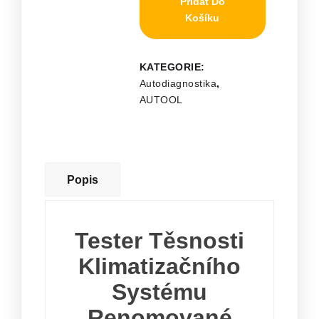
Přidat Do
Košíku
KATEGORIE:
Autodiagnostika
,
AUTOOL
Popis
T
Ester Těsnosti
Klimatizačního
Systému
Renomované