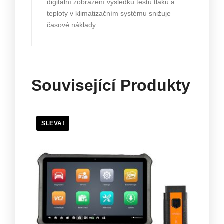
digitální zobrazení výsledků testu tlaku a
teploty v klimatizačním systému snižuje
časové náklady.
Související Produkty
SLEVA!