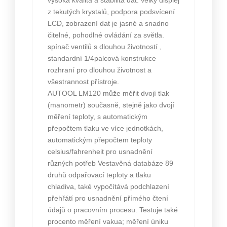
vysoká kvalita a stabilita dat. velký displej
z tekutých krystalů, podpora podsvícení
LCD, zobrazení dat je jasné a snadno
čitelné, pohodlné ovládání za světla.
spínač ventilů s dlouhou životností ,
standardní 1/4palcová konstrukce
rozhraní pro dlouhou životnost a
všestrannost přístroje.
AUTOOL LM120 může měřit dvojí tlak
(manometr) současně, stejně jako dvojí
měření teploty, s automatickým
přepočtem tlaku ve více jednotkách,
automatickým přepočtem teploty
celsius/fahrenheit pro usnadnění
různých potřeb Vestavěná databáze 89
druhů odpařovací teploty a tlaku
chladiva, také vypočítává podchlazení
přehřátí pro usnadnění přímého čtení
údajů o pracovním procesu. Testuje také
procento měření vakua; měření úniku