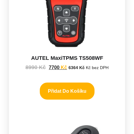
AUTEL MaxiTPMS TS508WF
8990
Kč
7700
Kč
6364
Kč
Kč bez DPH
Přidat Do Košíku