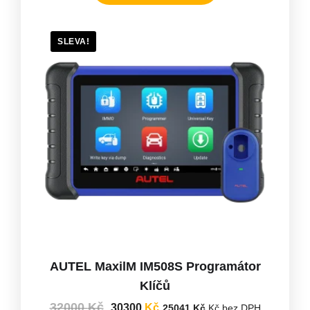
SLEVA!
AUTEL MaxilM IM508S Programátor
Klíčů
32000
Kč
30300
Kč
25041
Kč
Kč bez DPH