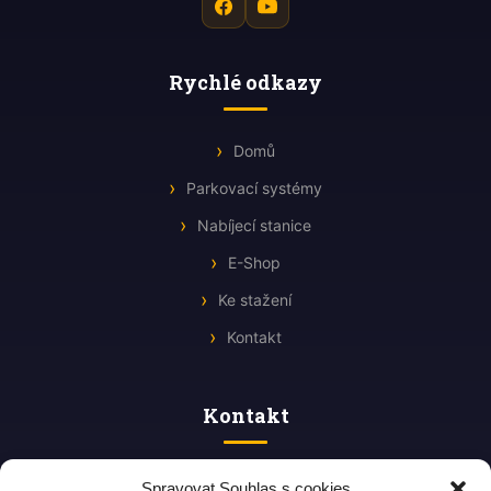
Rychlé odkazy
Domů
Parkovací systémy
Nabíjecí stanice
E-Shop
Ke stažení
Kontakt
Kontakt
Štefánikova 605/46b
Spravovat Souhlas s cookies