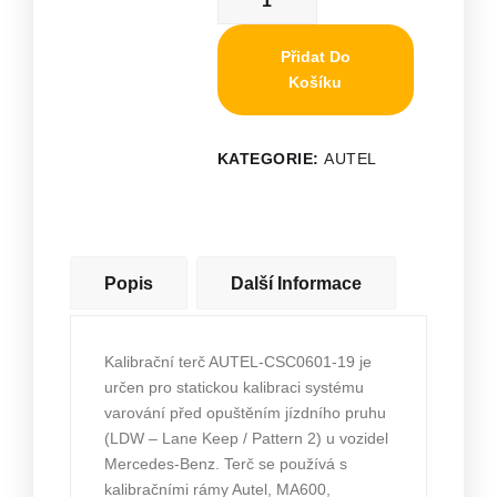
Přidat Do
Košíku
KATEGORIE:
AUTEL
Popis
Další Informace
Kalibrační terč AUTEL-CSC0601-19 je
určen pro statickou kalibraci systému
varování před opuštěním jízdního pruhu
(LDW – Lane Keep / Pattern 2) u vozidel
Mercedes-Benz. Terč se používá s
kalibračními rámy Autel, MA600,