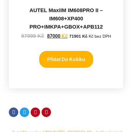
AUTEL MaxiIM IM608PRO II –
IM608+XP400
PRO+IMKPA+GBOX+APB112
97999
Kč
87000
Kč
71901
Kč
Kč bez DPH
Přidat Do Košíku