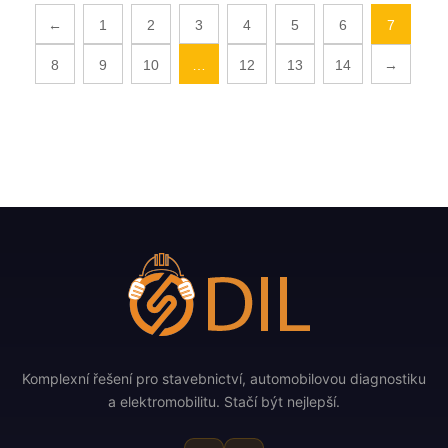
←
1
2
3
4
5
6
7
8
9
10
…
12
13
14
→
Komplexní řešení pro stavebnictví, automobilovou diagnostiku
a elektromobilitu. Stačí být nejlepší.