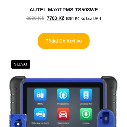
AUTEL MaxiTPMS TS508WF
8990
Kč
7700
Kč
6364
Kč
Kč bez DPH
Přidat Do Košíku
SLEVA!