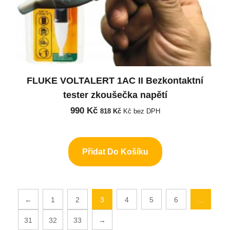
FLUKE VOLTALERT 1AC II Bezkontaktní
tester zkoušečka napětí
990
Kč
818
Kč
Kč bez DPH
Přidat Do Košíku
←
1
2
3
4
5
6
…
31
32
33
→