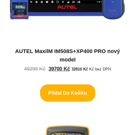
AUTEL MaxilM IM508S+XP400 PRO nový
model
49299
Kč
39700
Kč
32810
Kč
Kč bez DPH
Přidat Do Košíku