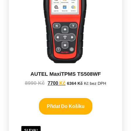
AUTEL MaxiTPMS TS508WF
8990
Kč
7700
Kč
6364
Kč
Kč bez DPH
Přidat Do Košíku
SLEVA!