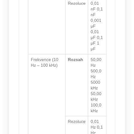
Rezoluce
0,01
nF 0,1
nF
0,001
μF
0,01
μF 0,1
μF 1
μF
Frekvence (10
Rozsah
50,00
Hz – 100 kHz)
Hz
500,0
Hz
5000
kHz
50,00
kHz
100,0
kHz
Rezoluce
0,01
Hz 0,1
Hz