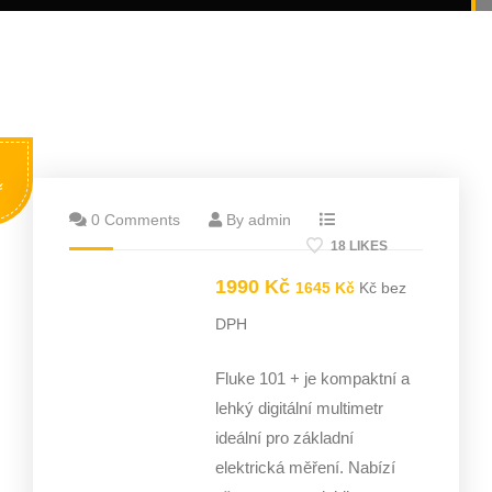
ř
0 Comments
By admin
18 LIKES
1990
Kč
1645
Kč
Kč bez
DPH
Fluke 101 + je kompaktní a
lehký digitální multimetr
ideální pro základní
elektrická měření. Nabízí