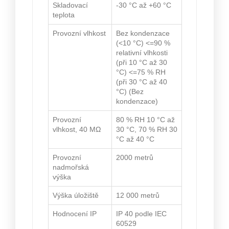
Skladovací
-30 °C až +60 °C
teplota
Provozní vlhkost
Bez kondenzace
(<10 °C) <=90 %
relativní vlhkosti
(při 10 °C až 30
°C) <=75 % RH
(při 30 °C až 40
°C) (Bez
kondenzace)
Provozní
80 % RH 10 °C až
vlhkost, 40 MΩ
30 °C, 70 % RH 30
°C až 40 °C
Provozní
2000 metrů
nadmořská
výška
Výška úložiště
12 000 metrů
Hodnocení IP
IP 40 podle IEC
60529