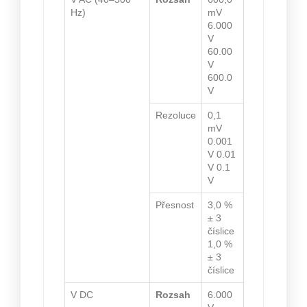
Hz)
mV
6.000
V
60.00
V
600.0
V
Rezoluce
0,1
mV
0.001
V 0.01
V 0.1
V
Přesnost
3,0 %
± 3
číslice
1,0 %
± 3
číslice
V DC
Rozsah
6.000