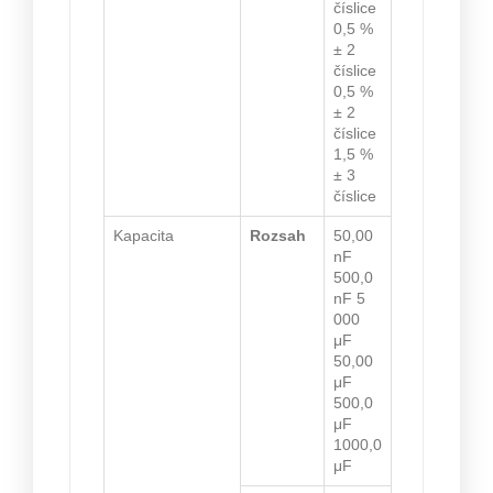
číslice
0,5 %
± 2
číslice
0,5 %
± 2
číslice
1,5 %
± 3
číslice
Kapacita
Rozsah
50,00
nF
500,0
nF 5
000
μF
50,00
μF
500,0
μF
1000,0
μF