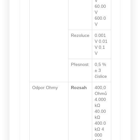
V
60.00
V
600.0
V
Rezoluce
0.001
V 0.01
V 0.1
V
Přesnost
0,5 %
± 3
číslice
Odpor Ohmy
Rozsah
400,0
Ohmů
4.000
kΩ
40.00
kΩ
400.0
kΩ 4
000