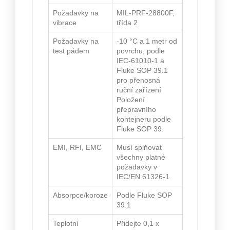
Požadavky na
MIL-PRF-28800F,
vibrace
třída 2
Požadavky na
-10 °C a 1 metr od
test pádem
povrchu, podle
IEC-61010-1 a
Fluke SOP 39.1
pro přenosná
ruční zařízení
Položení
přepravního
kontejneru podle
Fluke SOP 39.
EMI, RFI, EMC
Musí splňovat
všechny platné
požadavky v
IEC/EN 61326-1
Absorpce/koroze
Podle Fluke SOP
39.1
Teplotní
Přidejte 0,1 x