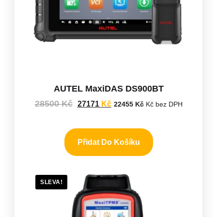
AUTEL MaxiDAS DS900BT
28500
Kč
27171
Kč
22455
Kč
Kč bez DPH
Přidat Do Košíku
SLEVA!