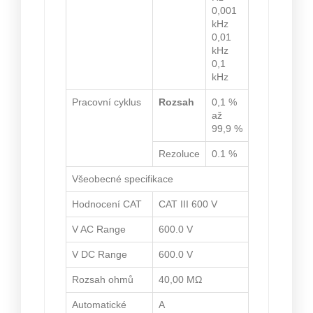
0,001
kHz
0,01
kHz
0,1
kHz
Pracovní cyklus
Rozsah
0,1 %
až
99,9 %
Rezoluce
0.1 %
Všeobecné specifikace
Hodnocení CAT
CAT III 600 V
V AC Range
600.0 V
V DC Range
600.0 V
Rozsah ohmů
40,00 MΩ
Automatické
A