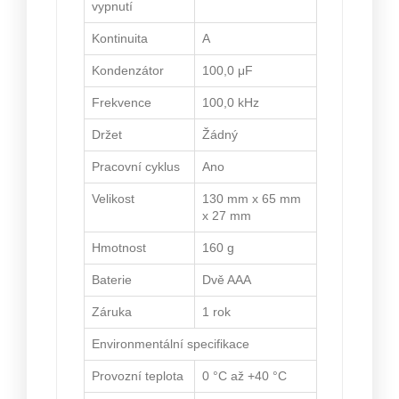
vypnutí
Kontinuita
A
Kondenzátor
100,0 μF
Frekvence
100,0 kHz
Držet
Žádný
Pracovní cyklus
Ano
Velikost
130 mm x 65 mm
x 27 mm
Hmotnost
160 g
Baterie
Dvě AAA
Záruka
1 rok
Environmentální specifikace
Provozní teplota
0 °C až +40 °C