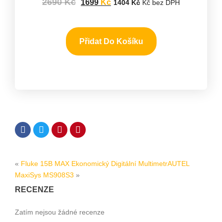
2690
Kč
1699
Kč
1404
Kč
Kč bez DPH
Přidat Do Košíku
«
Fluke 15B MAX Ekonomický Digitální Multimetr
AUTEL
MaxiSys MS908S3
»
RECENZE
Zatím nejsou žádné recenze