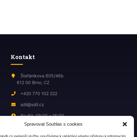
Kontakt
Štefánikova 605/46b
612 00 Brno, CZ
+420 770 102 222
sdil@sdil.cz
Po–Pá: 09:00 – 16:00
Spravovat Souhlas s cookies
ytli co nejlepší služby, používáme k ukládání a/nebo přístupu k informacím