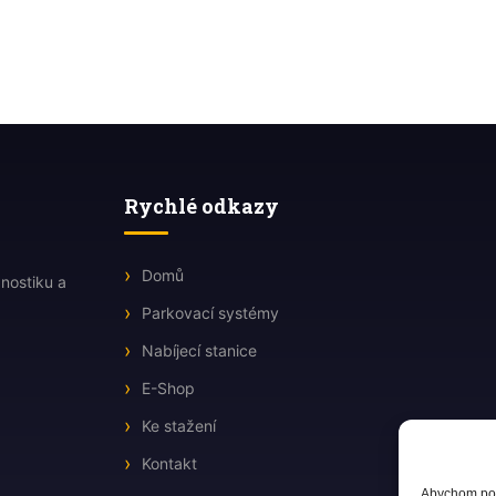
Rychlé odkazy
Domů
nostiku a
Parkovací systémy
Nabíjecí stanice
E-Shop
Ke stažení
Kontakt
Abychom posk