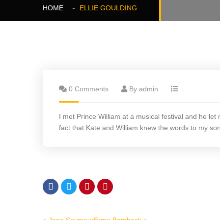
HOME
ELLIE GOULDING
0 Comments
By admin
I met Prince William at a musical festival and he le
fact that Kate and William knew the words to my so