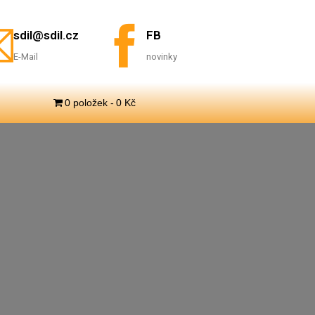
sdil@sdil.cz
FB
E-Mail
novinky
0 položek
0 Kč