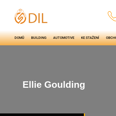
DOMŮ
BUILDING
AUTOMOTIVE
KE STAŽENÍ
OBCH
Ellie Goulding