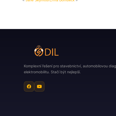
«
Jane Seymour
Erma Bombeck
»
Komplexní řešení pro stavebnictví, automobilovou diag
elektromobilitu. Stačí být nejlepší.