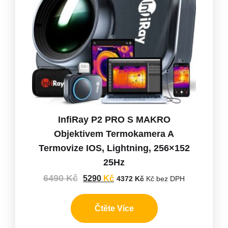
InfiRay P2 PRO S MAKRO
Objektivem Termokamera A
Termovize IOS, Lightning, 256×152
25Hz
6490
Kč
5290
Kč
4372
Kč
Kč bez DPH
Čtěte Více