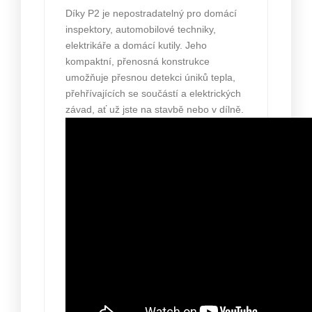
Díky P2 je nepostradatelný pro domácí
inspektory, automobilové techniky,
elektrikáře a domácí kutily. Jeho
kompaktní, přenosná konstrukce
umožňuje přesnou detekci úniků tepla,
přehřívajících se součástí a elektrických
závad, ať už jste na stavbě nebo v dílně.