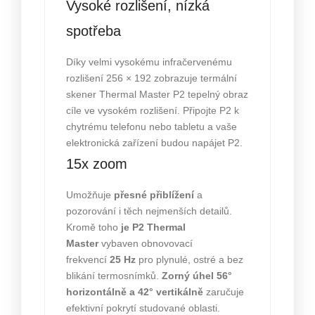
Vysoké rozlišení, nízká
spotřeba
Díky velmi vysokému infračervenému
rozlišení 256 × 192 zobrazuje termální
skener Thermal Master P2 tepelný obraz
cíle ve vysokém rozlišení. Připojte P2 k
chytrému telefonu nebo tabletu a vaše
elektronická zařízení budou napájet P2.
15x zoom
Umožňuje
přesné přiblížení
a
pozorování i těch nejmenších detailů.
Kromě toho
je P2 Thermal
Master
vybaven obnovovací
frekvencí
25 Hz
pro plynulé, ostré a bez
blikání termosnímků.
Zorný úhel 56°
horizontálně a 42° vertikálně
zaručuje
efektivní pokrytí studované oblasti.