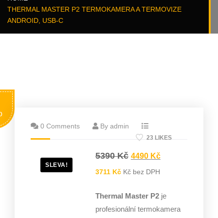
THERMAL MASTER P2 TERMOKAMERA A TERMOVIZE
ANDROID, USB-C
o
0 Comments
By admin
23 LIKES
5390
Kč
4490
Kč
SLEVA!
3711
Kč
Kč bez DPH
Thermal Master P2
je
profesionální termokamera