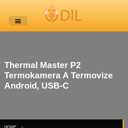
Thermal Master P2
Termokamera A Termovize
Android, USB-C
HOME