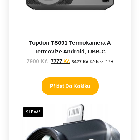
Topdon TS001 Termokamera A
Termovize Android, USB-C
7900
Kč
7777
Kč
6427
Kč
Kč bez DPH
Přidat Do Košíku
SLEVA!