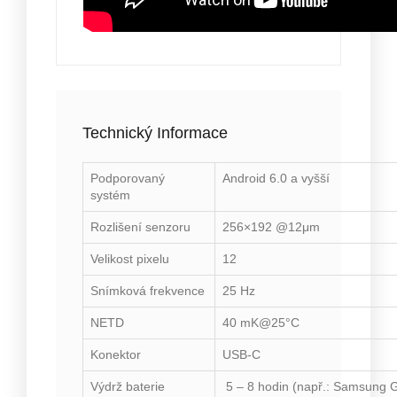
Technický Informace
Podporovaný
Android 6.0 a vyšší
systém
Rozlišení senzoru
256×192 @12μm
Velikost pixelu
12
Snímková frekvence
25 Hz
NETD
40 mK@25°C
Konektor
USB-C
Výdrž baterie
5 – 8 hodin (např.: Samsung G