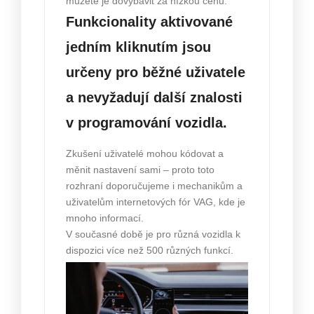
můžete je dovybavit za nízkou cenu.
Funkcionality aktivované
jedním kliknutím jsou
určeny pro běžné uživatele
a nevyžadují další znalosti
v programování vozidla.
Zkušení uživatelé mohou kódovat a
měnit nastavení sami – proto toto
rozhraní doporučujeme i mechanikům a
uživatelům internetových fór VAG, kde je
mnoho informací.
V současné době je pro různá vozidla k
dispozici více než 500 různých funkcí.