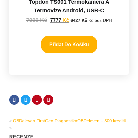
Topdon TS001 Termokamera A
Termovize Android, USB-C
7900
Kč
7777
Kč
6427
Kč
Kč bez DPH
Přidat Do Košíku
«
OBDeleven FirstGen Diagnostika
OBDeleven – 500 kreditů
»
RECENZE