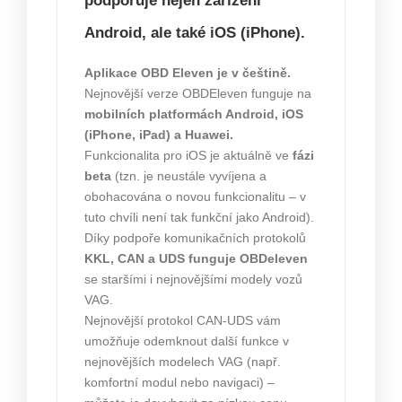
podporuje nejen zařízení
Android, ale také iOS (iPhone).
Aplikace OBD Eleven je v češtině.
Nejnovější verze OBDEleven funguje na
mobilních platformách Android, iOS
(iPhone, iPad) a Huawei.
Funkcionalita pro iOS je aktuálně ve
fázi
beta
(tzn. je neustále vyvíjena a
obohacována o novou funkcionalitu – v
tuto chvíli není tak funkční jako Android).
Díky podpoře komunikačních protokolů
KKL, CAN a UDS
funguje OBDeleven
se staršími i nejnovějšími modely vozů
VAG.
Nejnovější protokol CAN-UDS vám
umožňuje odemknout další funkce v
nejnovějších modelech VAG (např.
komfortní modul nebo navigaci) –