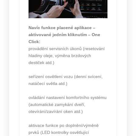
Navíc funkce placené aplikace –
aktivované jedním kliknutím – One
Click:
provádění servisních úkonů (resetování
hladiny oleje, výměna brzdových
destiček atd.)
seřízení osvětlení vozu (denní svícení,
natáčecí světla atd.)
ovládání nastavení komfortního systému
(automatické zamykání dveří,
otevírání/zavírání oken atd.)
aktivace funkce po doplnění/výměně
prvků (LED kontrolky osvětlující