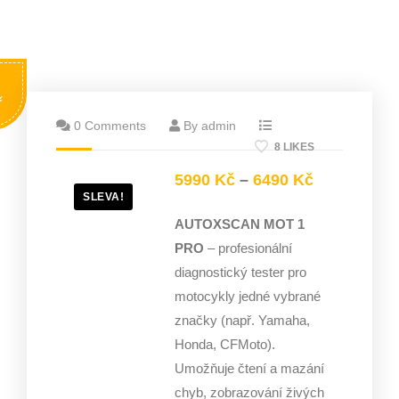
ř
0 Comments
By admin
8 LIKES
5990
Kč
–
6490
Kč
SLEVA!
AUTOXSCAN MOT 1
PRO
– profesionální
diagnostický tester pro
motocykly jedné vybrané
značky (např. Yamaha,
Honda, CFMoto).
Umožňuje čtení a mazání
chyb, zobrazování živých