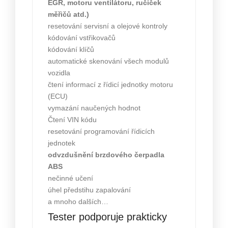
EGR, motoru ventilátoru, ručiček
měřičů atd.)
resetování servisní a olejové kontroly
kódování vstřikovačů
kódování klíčů
automatické skenování všech modulů
vozidla
čtení informací z řídicí jednotky motoru
(ECU)
vymazání naučených hodnot
Čtení VIN kódu
resetování programování řídicích
jednotek
odvzdušnění brzdového čerpadla
ABS
nečinné učení
úhel předstihu zapalování
a mnoho dalších…
Tester podporuje prakticky