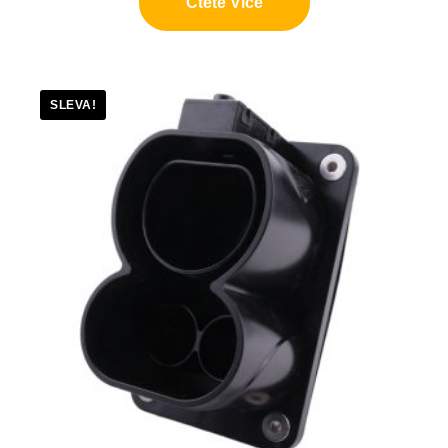
Čtěte Více
SLEVA!