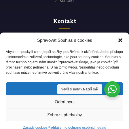
Kontakt
Kontakt
Štefánikova 605/46b
Spravovat Souhlas s cookies
612 00 Brno, CZ
+420 770 102 222
Abychom poskytli co nejlepší služby, používáme k ukládání a/nebo přístupu
sdil@sdil.cz
Po–Pá: 09:00 – 16:00
k informacím o zařízení, technologie jako jsou soubory cookies. Souhlas s
těmito technologiemi nám umožní zpracovávat údaje, jako je chování při
procházení nebo jedinečná ID na tomto webu. Nesouhlas nebo odvolání
souhlasu může nepříznivě ovlivnit určité vlastnosti a funkce.
Obchodní podmínky
Reklamace a vrácení
Ochrana osobních údajů
Příjmout
Nevíš si rady ?
Napiš mě
Zásady cookies
Odmítnout
Sdil Building Automotive s.r.o. | IČO: 09873236 | DIČ:
0
Zobrazit předvolby
CZ09873236
© 2026 SDIL s.r.o. Všechna práva vyhrazena.
Zásady cookies
Prohlášení o ochraně osobních údajů